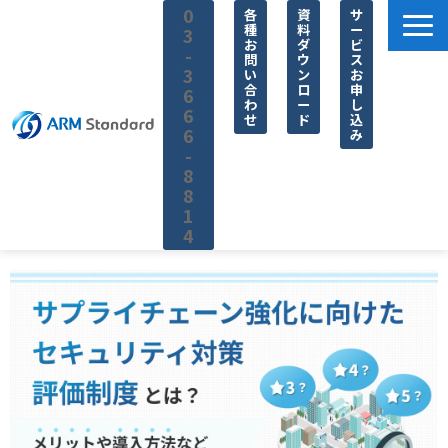
0
各
資
サ
種
料
ー
3
お
ダ
ビ
-
問
ウ
ス
3
い
ン
お
合
ロ
申
6
わ
ー
し
6
せ
ド
込
6
み
-
8
8
1
4
サービス一覧
料金
無料セミナー
お役立ち情報
企業情報