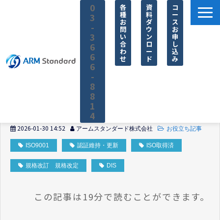
0
各
資
コ
種
料
ー
3
お
ダ
ス
-
問
ウ
お
3
い
ン
申
合
ロ
し
6
わ
ー
込
6
せ
ド
み
6
-
8
8
1
4
2026-01-30 14:52
アームスタンダード株式会社
お役立ち記事
サービス一覧
ISO9001
認証維持・更新
ISO取得済
料金
規格改訂 規格改定
無料セミナー
DIS
お役立ち情報
この記事は19分で読むことができます。
企業情報