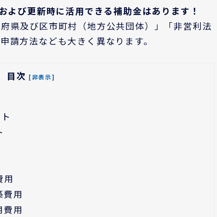
時および更新時に活用できる補助金はあります！
道府県及び区市町村（地方公共団体）」「非営利法
や申請方法なども大きく異なります。
目次
[非表示]
ット
ト
費用
築費用
用費用