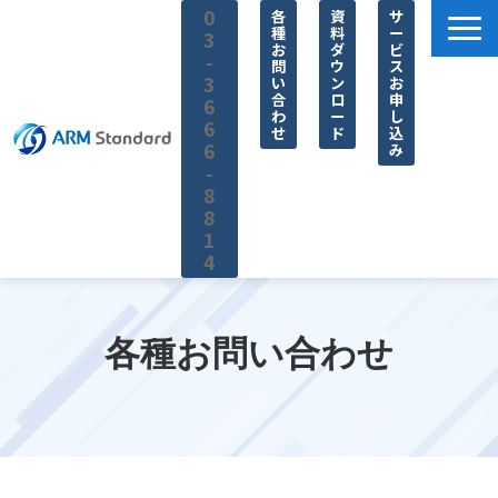
0
各
資
サ
種
料
ー
3
お
ダ
ビ
-
問
ウ
ス
3
い
ン
お
合
ロ
申
6
わ
ー
し
6
せ
ド
込
6
み
-
8
8
1
4
サービス一覧
料金
各種お問い合わせ
無料セミナー
お役立ち情報
企業情報