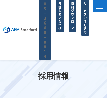
0
各
資
サ
種
料
ー
3
お
ダ
ビ
-
問
ウ
ス
3
い
ン
お
合
ロ
申
6
わ
ー
し
6
せ
ド
込
6
み
-
8
8
1
4
サービス一覧
料金
採用情報
無料セミナー
お役立ち情報
企業情報