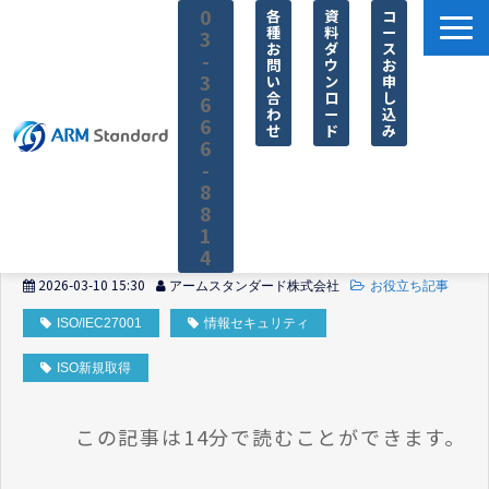
0
各
資
コ
種
料
ー
3
お
ダ
ス
-
問
ウ
お
3
い
ン
申
合
ロ
し
6
わ
ー
込
6
せ
ド
み
6
-
8
8
1
4
2026-03-10 15:30
アームスタンダード株式会社
お役立ち記事
サービス一覧
ISO/IEC27001
情報セキュリティ
料金
ISO新規取得
無料セミナー
お役立ち情報
この記事は14分で読むことができます。
企業情報