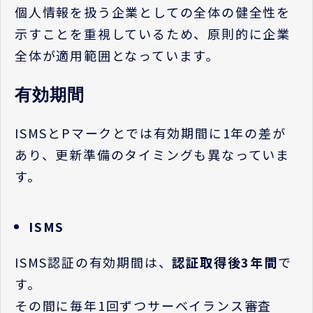
個人情報を扱う企業としての全体の健全性を
示すことを重視しているため、原則的に企業
全体が適用範囲となっています。
有効期間
ISMS
と
P
マークとでは有効期間に
1
年の差が
あり、更新準備のタイミングも異なっていま
す。
ISMS
ISMS
認証の有効期間は、
認証取得後
3
年間
で
す。
その間に毎年
1
回ずつサーベイランス審査