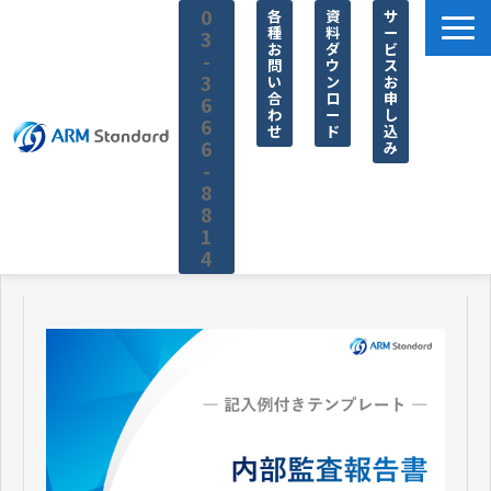
0
各
資
サ
種
料
ー
3
お
ダ
ビ
-
問
ウ
ス
3
い
ン
お
合
ロ
申
6
わ
ー
し
6
せ
ド
込
6
み
-
8
8
1
4
サービス一覧
料金
無料セミナー
お役立ち情報
企業情報