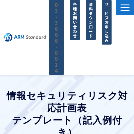
0
各
資
サ
種
料
ー
3
お
ダ
ビ
-
問
ウ
ス
3
い
ン
お
合
ロ
申
6
わ
ー
し
6
せ
ド
込
6
み
-
8
8
1
4
サービス一覧
料金
情報セキュリティリスク対
無料セミナー
応計画表
お役立ち情報
テンプレート（記入例付
企業情報
き）