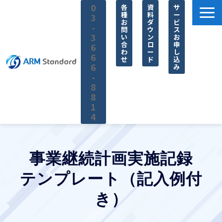
0
各
資
サ
種
料
ー
3
お
ダ
ビ
-
問
ウ
ス
3
い
ン
お
合
ロ
申
6
わ
ー
し
6
せ
ド
込
6
み
-
8
8
1
4
サービス一覧
料金
事業継続計画実施記録
無料セミナー
テンプレート（記入例付
お役立ち情報
き）
企業情報