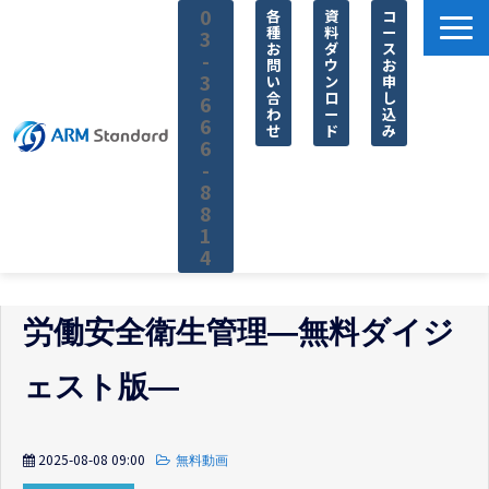
0
各
資
コ
種
料
ー
3
お
ダ
ス
-
問
ウ
お
3
い
ン
申
合
ロ
し
6
わ
ー
込
6
せ
ド
み
6
-
8
8
1
4
サービス一覧
労働安全衛生管理―無料ダイジ
料金
無料セミナー
ェスト版―
お役立ち情報
企業情報
2025-08-08 09:00
無料動画