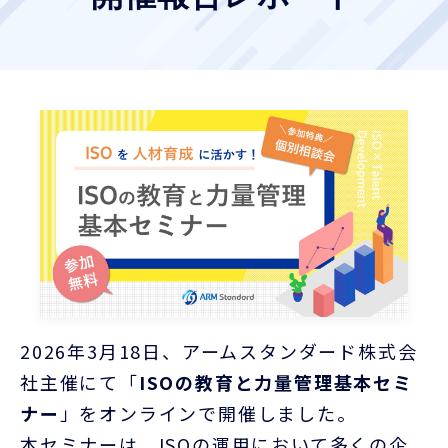
お客様ポータル
2026
年
3
月
18
日、アームスタンダード株式会
社主催にて「
ISO
の教育と力量管理基本セミ
ナー
」をオンラインで開催しました。
本セミナーは、
ISO
の運用において多くの企