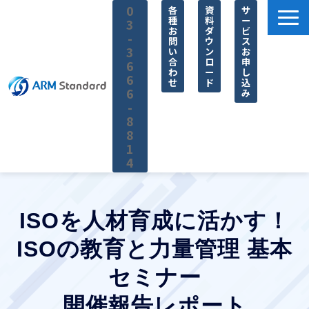
0
各
資
サ
種
料
ー
3
お
ダ
ビ
-
問
ウ
ス
3
い
ン
お
合
ロ
申
6
わ
ー
し
6
せ
ド
込
6
み
-
8
8
1
4
サービス一覧
料金
ISOを人材育成に活かす！
無料セミナー
ISOの教育と力量管理 基本
お役立ち情報
セミナー
企業情報
開催報告レポート