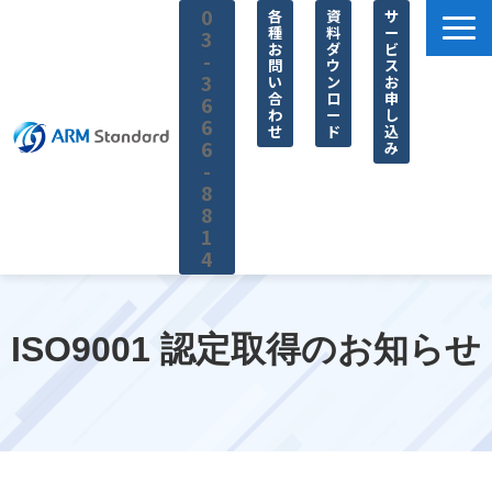
0
各
資
サ
種
料
ー
3
お
ダ
ビ
-
問
ウ
ス
3
い
ン
お
合
ロ
申
6
わ
ー
し
6
せ
ド
込
6
み
-
8
8
1
4
サービス一覧
料金
ISO9001 認定取得のお知らせ
無料セミナー
お役立ち情報
企業情報