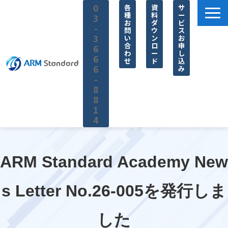
0
各
資
サ
種
料
ー
3
お
ダ
ビ
-
問
ウ
ス
3
い
ン
お
合
ロ
申
6
わ
ー
し
6
せ
ド
込
6
み
-
8
8
1
4
サービス一覧
料金
ARM Standard Academy New
無料セミナー
s Letter No.26-005を発行しま
お役立ち情報
企業情報
した