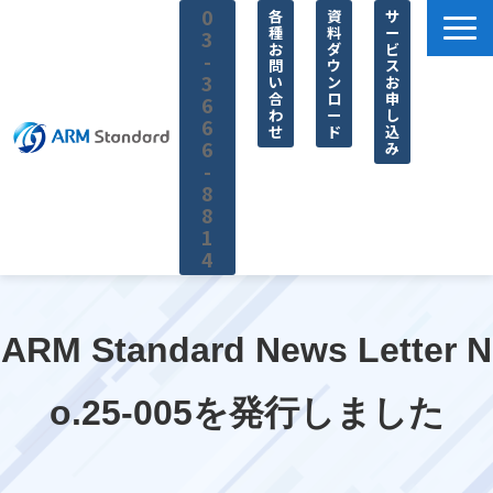
0
各
資
サ
種
料
ー
3
お
ダ
ビ
-
問
ウ
ス
3
い
ン
お
合
ロ
申
6
わ
ー
し
6
せ
ド
込
6
み
-
8
8
1
4
サービス一覧
料金
ARM Standard News Letter N
無料セミナー
o.25-005を発行しました
お役立ち情報
企業情報