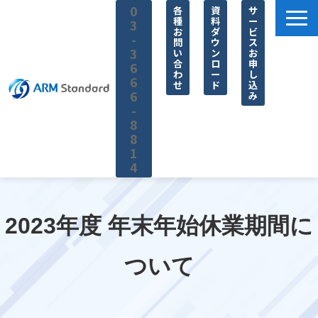
0
各
資
サ
種
料
ー
3
お
ダ
ビ
-
問
ウ
ス
3
い
ン
お
合
ロ
申
6
わ
ー
し
6
せ
ド
込
6
み
-
8
8
1
4
サービス一覧
料金
2023年度 年末年始休業期間に
無料セミナー
ついて
お役立ち情報
企業情報