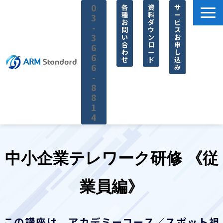
0
各
資
サ
種
料
ー
3
お
ダ
ビ
-
問
ウ
ス
3
い
ン
お
合
ロ
申
6
わ
ー
し
6
せ
ド
込
6
み
-
8
8
1
4
サービス一覧
料金
中小企業テレワーク研修 《従
無料セミナー
業員編》
お役立ち情報
企業情報
この講座は、アカデミーコース／スポット視