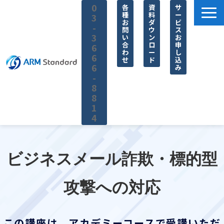
0
各
資
サ
種
料
ー
3
お
ダ
ビ
-
問
ウ
ス
3
い
ン
お
合
ロ
申
6
わ
ー
し
6
せ
ド
込
6
み
-
8
8
1
4
サービス一覧
料金
ビジネスメール詐欺・標的型
無料セミナー
攻撃への対応
お役立ち情報
企業情報
この講座は、アカデミーコースで受講いただ