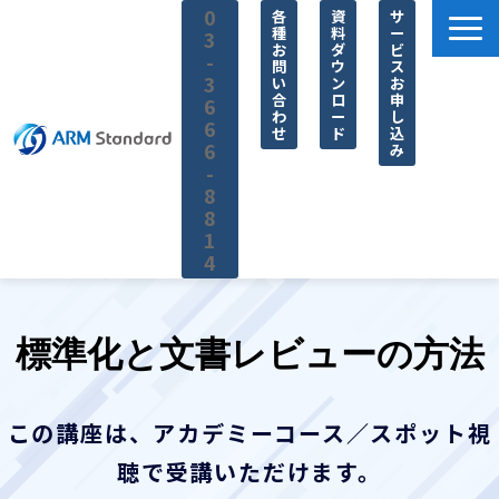
0
各
資
サ
種
料
ー
3
お
ダ
ビ
-
問
ウ
ス
3
い
ン
お
合
ロ
申
6
わ
ー
し
6
せ
ド
込
6
み
-
8
8
1
4
サービス一覧
料金
標準化と文書レビューの方法
無料セミナー
お役立ち情報
この講座は、アカデミーコース／スポット視
企業情報
聴で受講いただけます。