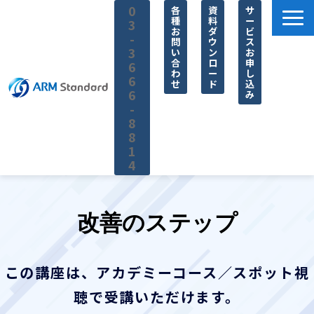
0
各
資
サ
種
料
ー
3
お
ダ
ビ
-
問
ウ
ス
3
い
ン
お
合
ロ
申
6
わ
ー
し
6
せ
ド
込
6
み
-
8
8
1
4
サービス一覧
料金
改善のステップ
無料セミナー
お役立ち情報
この講座は、アカデミーコース／スポット視
企業情報
聴で受講いただけます。