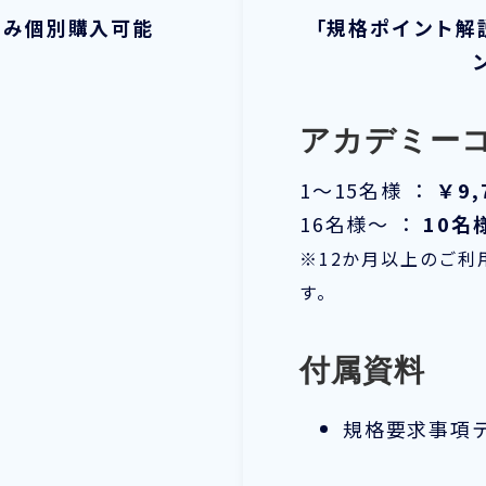
のみ個別購入可能
「規格ポイント解
アカデミー
1～15名様 ：
￥9,
16名様～ ：
10名
※12か月以上のご
す。
付属資料
規格要求事項