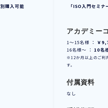
個別購入可能
「ISO入門セミ
アカデミー
1～15名様 ：
￥9,
16名様～ ：
10名
※12か月以上のご
す。
付属資料
なし