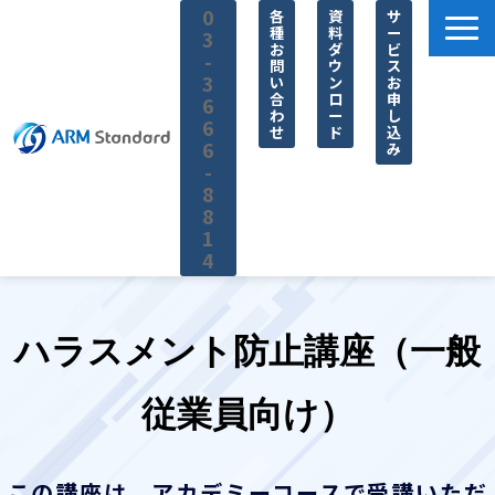
0
各
資
サ
種
料
ー
3
お
ダ
ビ
-
問
ウ
ス
3
い
ン
お
合
ロ
申
6
わ
ー
し
6
せ
ド
込
6
み
-
8
8
1
4
サービス一覧
料金
ハラスメント防止講座（一般
無料セミナー
従業員向け）
お役立ち情報
企業情報
この講座は、アカデミーコースで受講いただ