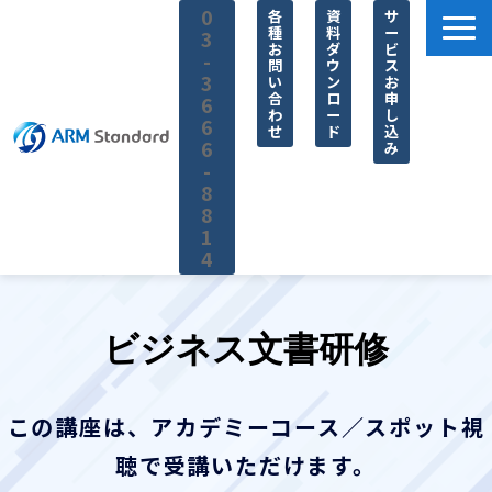
0
各
資
サ
種
料
ー
3
お
ダ
ビ
-
問
ウ
ス
3
い
ン
お
合
ロ
申
6
わ
ー
し
6
せ
ド
込
6
み
-
8
8
1
4
サービス一覧
料金
ビジネス文書研修
無料セミナー
お役立ち情報
この講座は、アカデミーコース／スポット視
企業情報
聴で受講いただけます。